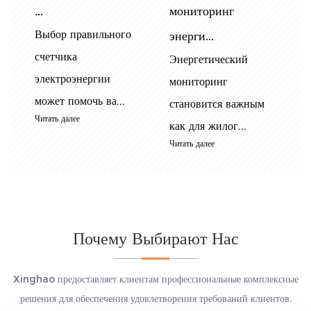
выбор изме...
установка,
..
Точное измерение
В
устранен...
потребления энергии
с
Однофазные
имеет важное
э
электрические
значени...
м
счетчики DIN Rail
Читать далее
Ч
широко использ...
Читать далее
Почему Выбирают Нас
Xinghao предоставляет клиентам профессиональные комплексные
решения для обеспечения удовлетворения требований клиентов.