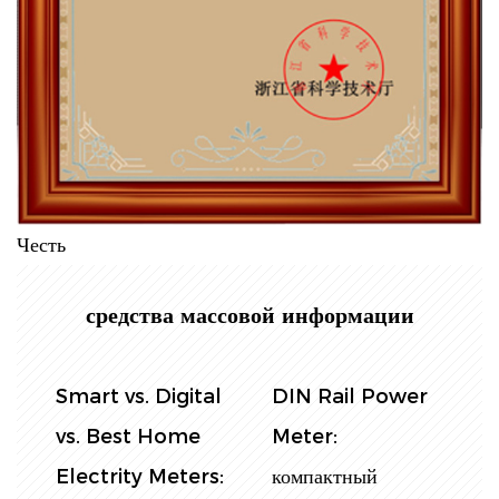
Честь
средства массовой информации
Управление
Однофазные
S
потреблением
рельсовые
v
электроэнергии:
счетчики:
E