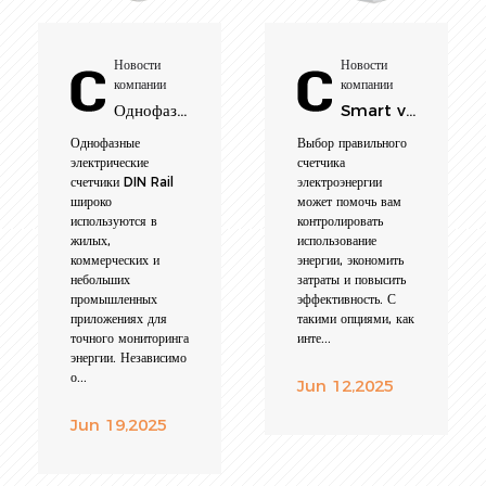
Новости
Новости
компании
компании
Однофазные рельсовые счетчики: установка, устранение неполад...
Smart vs. Digital vs. Best Home Electrity Meters: Полное рук...
Однофазные
Выбор правильного
электрические
счетчика
счетчики DIN Rail
электроэнергии
широко
может помочь вам
используются в
контролировать
жилых,
использование
коммерческих и
энергии, экономить
небольших
затраты и повысить
промышленных
эффективность. С
приложениях для
такими опциями, как
точного мониторинга
инте...
энергии. Независимо
о...
Jun 12,2025
Jun 19,2025