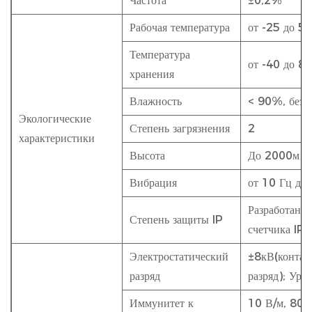
Частота
±0,2%
Рабочая температура
от -25 до 5
Температура
от -40 до 8
хранения
Влажность
< 90%, без 
Экологические
Степень загрязнения
2
характеристики
Высота
До 2000м
Вибрация
от 10 Гц до
Разработан д
Степень защиты IP
счетчика IP3
Электростатический
±8кВ(контак
разряд
разряд); Уро
Иммунитет к
10 В/м, 80–