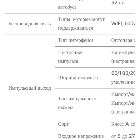
32 шт.
автобуса
Типы, которые могут
Беспроводная связь
WIFI, LoRa,
поддерживаться
Тип интерфейса
Оптопара с 
Постоянная
На импульс 
импульса
(настраивае
60/100/200 
Ширина импульса
умолчанию —
Импульсный выход
Импорт/экспо
Тип импульсного
Импорт/эксп
выхода
(настраиваем
Сорт
Класс A сог
Входное напряжение
от 5 до 27 В