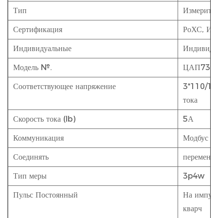
Тип
Измерите
Сертификация
РоХС, ИС
Индивидуальные
Индивиду
Модель №.
ЦАП730
Соответствующее напряжение
3*110/19
тока
Скорость тока (Ib)
5А
Коммуникация
Модбус
Соединять
переменно
Тип меры
3p4w
Пульс Постоянный
На импуль
кварч