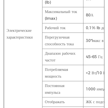
(Ib)
Максимальный ток
80А
(Imax)
Рабочий ток
0,1% Ib до 
Электрические
характеристики
Перегрузочная
30*Iмакс в т
способность тока
Диапазон рабочих
45–65 Гц
частот
Потребляемая
<2 Вт/10 В
мощность
Постоянная
1000 имп/к
импульса
Отображать
ЖК с подсве