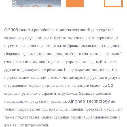
Д
е
с
я
и
л
е
т
и
я
о
п
ы
т
и производственных линий, обеспечивать стабильность и
настойчивость, командная работа и самопревосходство». Мы
энергоэффективность производственного процесса, а также
т
а
искренне приветствуем клиентов в стране и за рубежом, чтобы они
помогать предприятиям снижать энергопотребление и
посетили нас и стремились к общему развитию и созданию блеска.
повышать экономические выгоды.
С 2009 года мы разработали комплексную линейку продуктов,
Жилые комплексы: для недавно построенных жилых
включающую однофазные и трехфазные счетчики электроэнергии
комплексов счетчик энергии DAC7300C обеспечивает
переменного и постоянного тока, цифровые анализаторы мощности,
сборщики данных, системы автоматического считывания показаний
удобную функцию предоплаты, и пользователи могут
счетчиков, системы мониторинга и управления энергией, а также
гибко перезаряжать энергию в соответствии со своими
другие индивидуальные решения. На протяжении многих лет мы
потребностями, избегая споров по счетам, вызванных
предоставляем клиентам высококачественную продукцию и услуги
традиционными счетчиками.
и установили хорошие отношения с клиентами в более чем 50
Общественные объекты. В общественных учреждениях,
странах и регионах в стране и за рубежом. Являясь надежным
таких как школы и больницы, DAC7300C может помочь
поставщиком продуктов и решений, Xinghao Technology не
менеджерам получать данные о энергопотреблении в
только предоставляет существующие линейки продуктов и услуг, но
также предоставляет индивидуальные решения для удовлетворения
режиме реального времени, оптимизировать распределение
всех ваших потребностей.