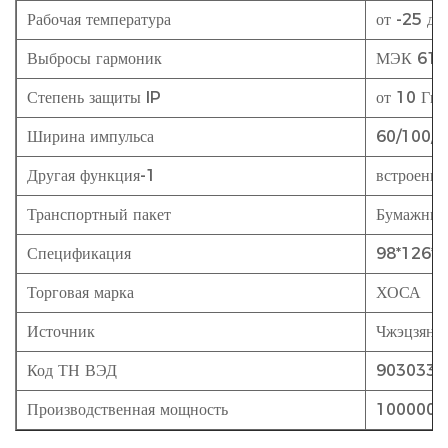
Рабочая температура
от -25 до
Выбросы гармоник
МЭК 610
Степень защиты IP
от 10 Гц
Ширина импульса
60/100/2
Другая функция-1
встроенно
Транспортный пакет
Бумажные
Спецификация
98*126*8
Торговая марка
ХОСА
Источник
Чжэцзян 
Код ТН ВЭД
9030339
Производственная мощность
1000000 