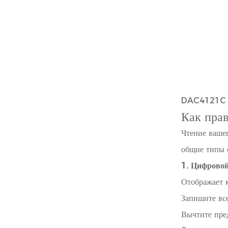
DAC4121C пр
Как прав
Чтение вашег
общие типы 
1. Цифровой
Отображает к
Запишите вс
Вычтите пре