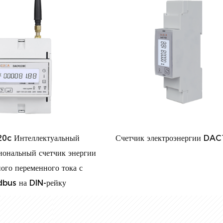
Счетчик электроэнергии DAC1100
DAC2101 Од
гии
DIN-рейку
э