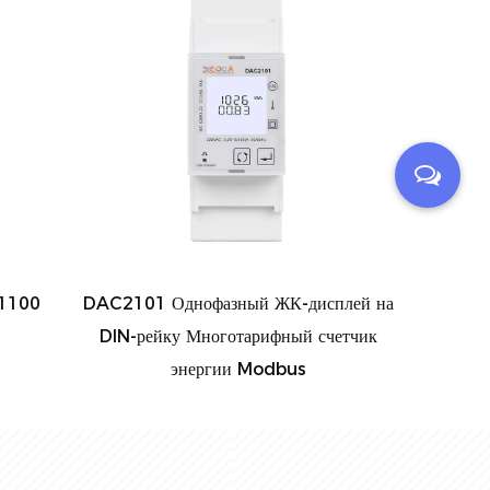
нофазный ЖК-дисплей на
Dac4302CT Трехфазный сче
 Многотарифный счетчик
электроэнергии Modbus Tuya н
нергии Modbus
рейку Счетчик мощности