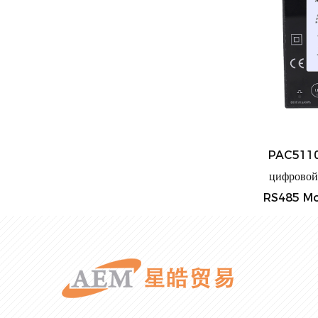
2101 Однофазный многотарифный
PAC5110 Трехфазны
меритель мощности Modbus с ЖК-
цифровой счетчик эл
дисплеем на DIN-рейку
RS485 Modbus Счетч