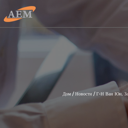
Дом
/
Новости
/
Г-Н Ван Юн, З