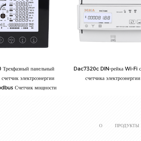
й панельный
Dac7320c DIN-рейка Wi-Fi с реле
ектроэнергии
счетчика электроэнергии
ик мощности
О
ПРОДУКТЫ