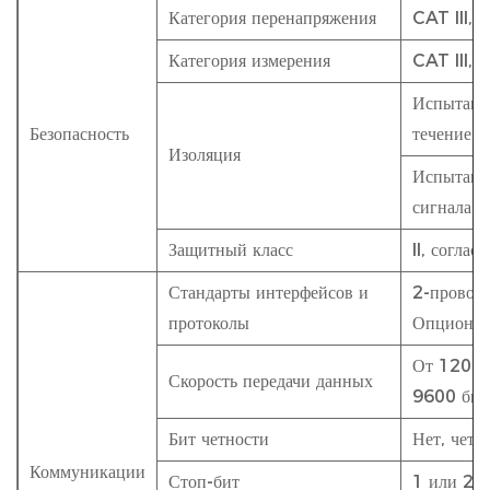
Категория перенапряжения
CAT III, 
Категория измерения
CAT III, 
Испытани
Безопасность
течение 1
Изоляция
Испытани
сигнала 6
Защитный класс
II, согла
Стандарты интерфейсов и
2-прово
протоколы
Опционал
От 1200 
Скорость передачи данных
9600 бит/
Бит четности
Нет, четн
Коммуникации
Стоп-бит
1 или 2, 