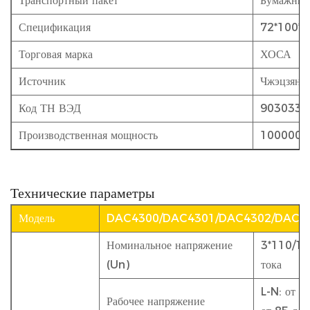
Транспортный пакет
Бумажные
Спецификация
72*100*6
Торговая марка
ХОСА
Источник
Чжэцзян 
Код ТН ВЭД
9030339
Производственная мощность
1000000 
Технические параметры
Модель
DAC4300/DAC4301/DAC4302/DAC4
Номинальное напряжение
3*110/19
(Un)
тока
L-N: от 8
Рабочее напряжение