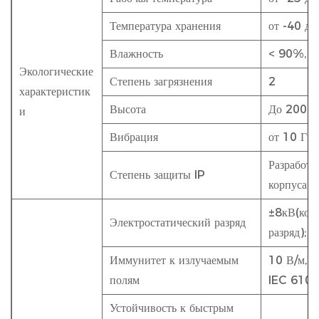
Температура хранения
от -40 до
Влажность
< 90%, б
Экологические
Степень загрязнения
2
характеристик
Высота
До 2000
и
Вибрация
от 10 Гц
Разработа
Степень защиты IP
корпуса с
±8кВ(кон
Электростатический разряд
разряд); 
Иммунитет к излучаемым
10 В/м, 8
полям
IEC 6100
Устойчивость к быстрым