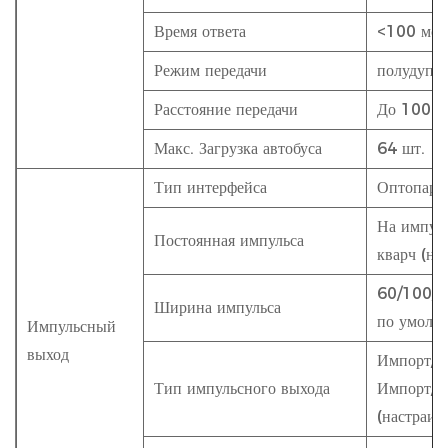
Время ответа
<100 мс
Режим передачи
полудупл
Расстояние передачи
До 1000
Макс. Загрузка автобуса
64 шт.
Тип интерфейса
Оптопара
На импуль
Постоянная импульса
кварч (на
60/100/2
Ширина импульса
по умолч
Импульсный
выход
Импорт/эк
Тип импульсного выхода
Импорт/эк
(настраив