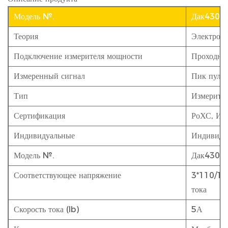
Модель №.
Дак4301
Теория
Электрон
Подключение измерителя мощности
Проходно
Измеренный сигнал
Пик пульс
Тип
Измерите
Сертификация
РоХС, ИС
Индивидуальные
Индивиду
Модель №.
Дак4301
Соответствующее напряжение
3*110/19
тока
Скорость тока (Ib)
5А