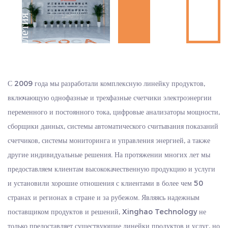
Шанхая, недалеко от морского порта. Экспорт удобен, экономит
больше времени и средств. Мы считаем качество нашей жизнью и
Д
е
с
я
и
л
е
т
и
я
о
п
ы
т
всегда придерживаемся стиля работы «искренность и прагматизм,
настойчивость, командная работа и самопревосходство». Мы
т
а
искренне приветствуем клиентов в стране и за рубежом, чтобы они
посетили нас и стремились к общему развитию и созданию блеска.
С 2009 года мы разработали комплексную линейку продуктов,
включающую однофазные и трехфазные счетчики электроэнергии
переменного и постоянного тока, цифровые анализаторы мощности,
сборщики данных, системы автоматического считывания показаний
счетчиков, системы мониторинга и управления энергией, а также
другие индивидуальные решения. На протяжении многих лет мы
предоставляем клиентам высококачественную продукцию и услуги
и установили хорошие отношения с клиентами в более чем 50
странах и регионах в стране и за рубежом. Являясь надежным
поставщиком продуктов и решений, Xinghao Technology не
только предоставляет существующие линейки продуктов и услуг, но