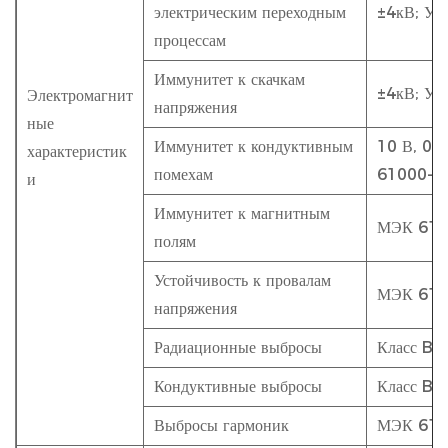
электрическим переходным
±4кВ; Уро
процессам
Иммунитет к скачкам
±4кВ; Уро
Электромагнит
напряжения
ные
Иммунитет к кондуктивным
10 В, 0,1
характеристик
помехам
61000-4
и
Иммунитет к магнитным
МЭК 610
полям
Устойчивость к провалам
МЭК 610
напряжения
Радиационные выбросы
Класс B,
Кондуктивные выбросы
Класс B,
Выбросы гармоник
МЭК 610