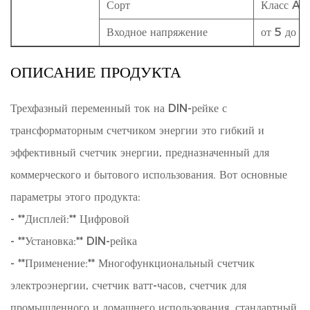
Сорт
Класс A 
Входное напряжение
от 5 до 2
ОПИСАНИЕ ПРОДУКТА
Трехфазный переменный ток на DIN-рейке с
трансформаторным счетчиком энергии
это гибкий и
эффективный счетчик энергии, предназначенный для
коммерческого и бытового использования. Вот основные
параметры этого продукта:
- **Дисплей:** Цифровой
- **Установка:** DIN-рейка
- **Применение:** Многофункциональный счетчик
электроэнергии, счетчик ватт-часов, счетчик для
промышленного и домашнего использования, стандартный