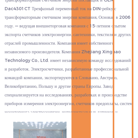
трансформаторным счетчиком энергии поставщик
и
OEM
Dac4301CT Трехфазный переменный ток на DIN-рейку с
трансформаторным счетчиком энергии компания
, Основан в 2006
году. — ведущая внешнеторговая компания с 15-летним опытом
экспорта счетчиков электроэнергии, сантехники, текстиля и других
отраслей промышленности. Компания имеет собственного
независимого производителя. Компания Zhejiang Xinghao
Technology Co., Ltd. имеет независимую команду исследований
и разработок. Электросчетчики, разработанные профессиональной
командой компании, экспортируются в Словакию, Австрию,
Великобританию, Польшу и другие страны Европы. Завод
специализируется на исследованиях, разработках и производстве
приборов измерения электроэнергии, счетчиков предоплаты, систем
мониторинга электроэнергии, интеллектуальных датчиков и
оборудования для интернет-связи.
Компания стратегически расположена в центре Ханчжоу, Нинбо и