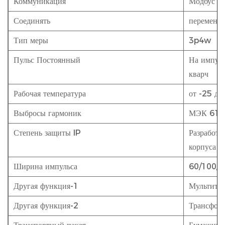
Коммуникация
Модбус
Соединять
переменно
Тип меры
3p4w
Пульс Постоянный
На импуль
кварч
Рабочая температура
от -25 до
Выбросы гармоник
МЭК 610
Степень защиты IP
Разработа
корпуса и
Ширина импульса
60/100/2
Другая функция-1
Мультита
Другая функция-2
Трансформ