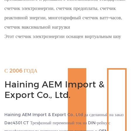
счетчик электроэнергии, счетчик предоплаты, счетчик
реактивной энергии, многотарифный счетчик ватт-часов,
счетчик максимальной нагрузки
Этот счетчик электроэнергии оснащен виртуальным шоу
для простых и точных показаний. Установка на DIN-рейку
обеспечивает безопасную и удобную процедуру монтажа.
Счетчик выполняет множество функций, что делает его
С 2006 ГОДА
пригодным для самых разных применений, включая
Haining AEM Import &
промышленные и бытовые. Если вы хотите измерить
Export Co., Ltd.
модную электроэнергию, отобразить максимальный спрос
или использовать его в качестве счетчика предоплаты, этот
продукт предлагает гибкость и надежность в измерении
Haining AEM Import & Export Co., Ltd да
сделанный на заказ
энергии.
Dac4301CT Трехфазный переменный ток на DIN-рейку с