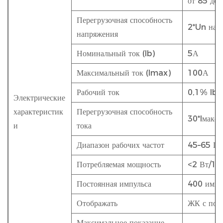
от 85 до 
Перегрузочная способность
2*Un на 1
напряжения
Номинальный ток (Ib)
5А
Максимальный ток (Imax)
100А
Рабочий ток
0,1% Ib 
Электрические
характеристик
Перегрузочная способность
30*Iмакс 
и
тока
Диапазон рабочих частот
45–65 Гц
Потребляемая мощность
<2 Вт/10
Постоянная импульса
400 имп/
Отображать
ЖК с под
Максимальное показание